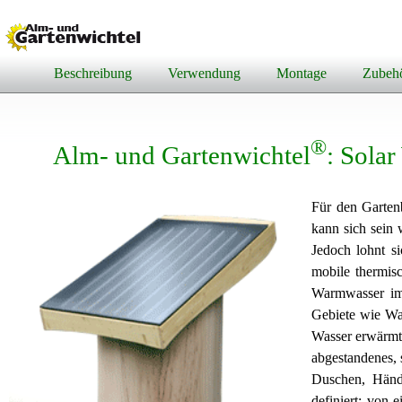
Beschreibung
Verwendung
Montage
Zubeh
®
Alm- und Gartenwichtel
: Sola
Für den Gartenb
kann sich sein
Jedoch lohnt si
mobile thermis
Warmwasser im 
Gebiete wie Wa
Wasser erwärmt 
abgestandenes, 
Duschen, Händ
definiert: von